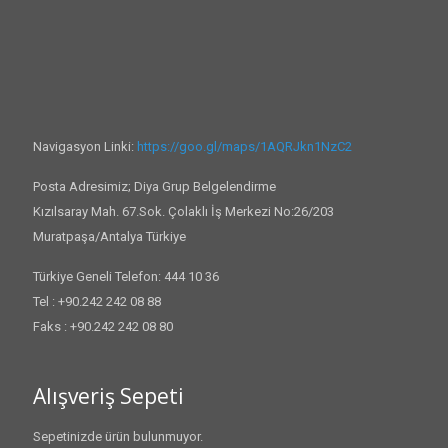
Navigasyon Linki:
https://goo.gl/maps/1AQRJkn1NzC2
Posta Adresimiz; Diya Grup Belgelendirme
Kızılsaray Mah. 67.Sok. Çolaklı İş Merkezi No:26/203
Muratpaşa/Antalya Türkiye
Türkiye Geneli Telefon: 444 10 36
Tel : +90.242 242 08 88
Faks : +90.242 242 08 80
Alışveriş Sepeti
Sepetinizde ürün bulunmuyor.