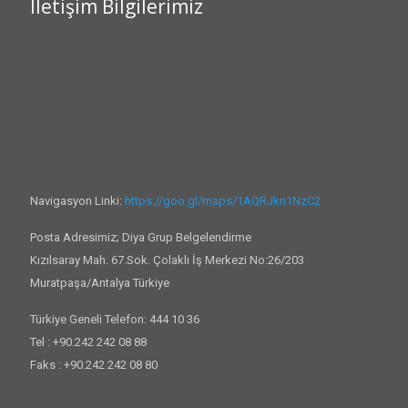
İletişim Bilgilerimiz
Navigasyon Linki:
https://goo.gl/maps/1AQRJkn1NzC2
Posta Adresimiz; Diya Grup Belgelendirme
Kızılsaray Mah. 67.Sok. Çolaklı İş Merkezi No:26/203
Muratpaşa/Antalya Türkiye
Türkiye Geneli Telefon: 444 10 36
Tel : +90.242 242 08 88
Faks : +90.242 242 08 80