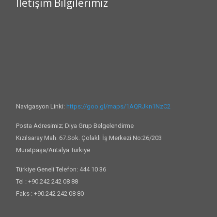
İletişim Bilgilerimiz
Navigasyon Linki:
https://goo.gl/maps/1AQRJkn1NzC2
Posta Adresimiz; Diya Grup Belgelendirme
Kızılsaray Mah. 67.Sok. Çolaklı İş Merkezi No:26/203
Muratpaşa/Antalya Türkiye
Türkiye Geneli Telefon: 444 10 36
Tel : +90.242 242 08 88
Faks : +90.242 242 08 80