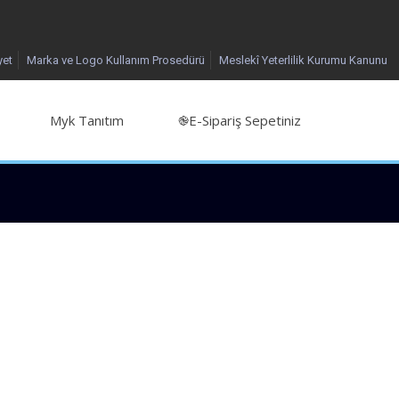
yet
Marka ve Logo Kullanım Prosedürü
Meslekî Yeterlilik Kurumu Kanunu
Myk Tanıtım
֎E-Sipariş Sepetiniz