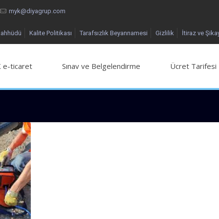
myk@diyagrup.com
aahhüdü
Kalite Politikası
Tarafsızlık Beyannamesi
Gizlilik
İtiraz ve Şika
 e-ticaret
Sınav ve Belgelendirme
Ücret Tarifesi