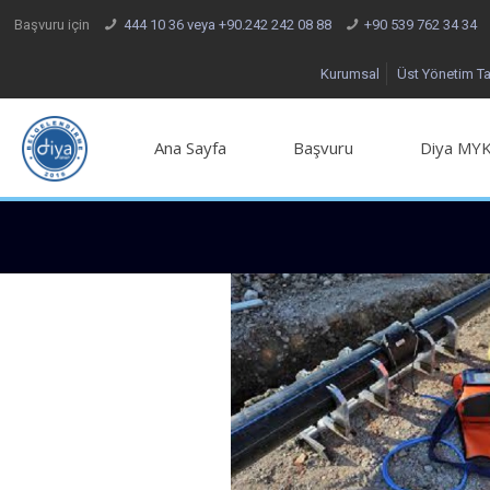
Başvuru için
444 10 36 veya +90.242 242 08 88
+90 539 762 34 34
Kurumsal
Üst Yönetim T
Ana Sayfa
Başvuru
Diya MYK