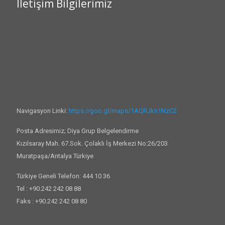
İletişim Bilgilerimiz
Navigasyon Linki:
https://goo.gl/maps/1AQRJkn1NzC2
Posta Adresimiz; Diya Grup Belgelendirme
Kızılsaray Mah. 67.Sok. Çolaklı İş Merkezi No:26/203
Muratpaşa/Antalya Türkiye
Türkiye Geneli Telefon: 444 10 36
Tel : +90.242 242 08 88
Faks : +90.242 242 08 80