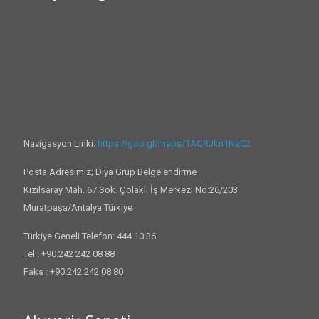
Navigasyon Linki:
https://goo.gl/maps/1AQRJkn1NzC2
Posta Adresimiz; Diya Grup Belgelendirme
Kızılsaray Mah. 67.Sok. Çolaklı İş Merkezi No:26/203
Muratpaşa/Antalya Türkiye
Türkiye Geneli Telefon: 444 10 36
Tel : +90.242 242 08 88
Faks : +90.242 242 08 80