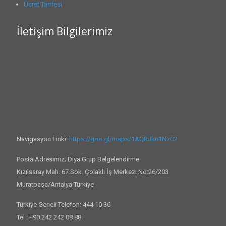
Ücret Tarifesi
İletişim Bilgilerimiz
Navigasyon Linki:
https://goo.gl/maps/1AQRJkn1NzC2
Posta Adresimiz; Diya Grup Belgelendirme
Kızılsaray Mah. 67.Sok. Çolaklı İş Merkezi No:26/203
Muratpaşa/Antalya Türkiye
Türkiye Geneli Telefon: 444 10 36
Tel : +90.242 242 08 88