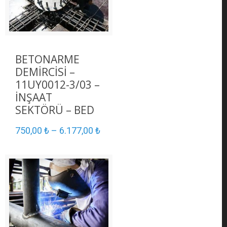
BETONARME
DEMİRCİSİ –
11UY0012-3/03 –
İNŞAAT
SEKTÖRÜ – BED
750,00
₺
–
6.177,00
₺