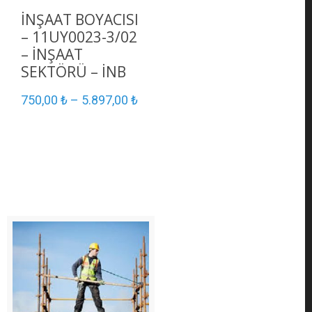
İNŞAAT BOYACISI
– 11UY0023-3/02
– İNŞAAT
SEKTÖRÜ – İNB
750,00
₺
–
5.897,00
₺