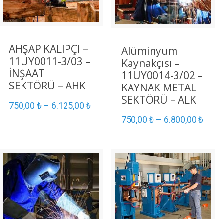
AHŞAP KALIPÇI –
Alüminyum
11UY0011-3/03 –
Kaynakçısı –
İNŞAAT
11UY0014-3/02 –
SEKTÖRÜ – AHK
KAYNAK METAL
SEKTÖRÜ – ALK
750,00
₺
–
6.125,00
₺
750,00
₺
–
6.800,00
₺