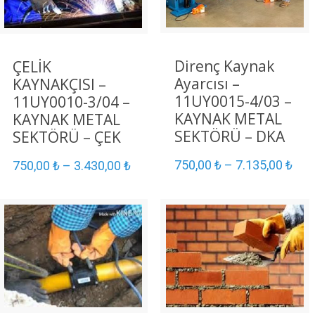
Direnç Kaynak
ÇELİK
Ayarcısı –
KAYNAKÇISI –
11UY0015-4/03 –
11UY0010-3/04 –
KAYNAK METAL
KAYNAK METAL
SEKTÖRÜ – DKA
SEKTÖRÜ – ÇEK
750,00
₺
–
7.135,00
₺
750,00
₺
–
3.430,00
₺