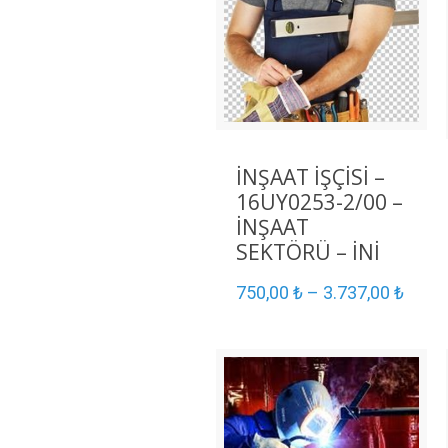
İNŞAAT İŞÇİSİ –
16UY0253-2/00 –
İNŞAAT
SEKTÖRÜ – İNİ
750,00
₺
–
3.737,00
₺