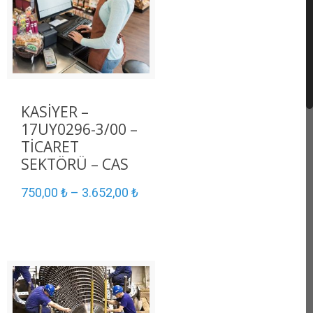
KASİYER –
17UY0296-3/00 –
TİCARET
SEKTÖRÜ – CAS
750,00
₺
–
3.652,00
₺