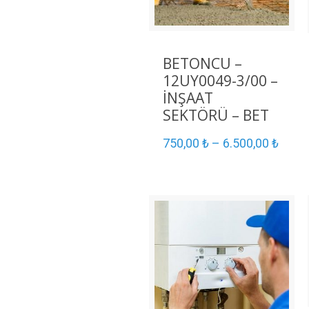
BETONCU –
12UY0049-3/00 –
İNŞAAT
SEKTÖRÜ – BET
750,00
₺
–
6.500,00
₺