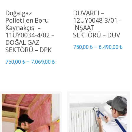
Doğalgaz
DUVARCI –
Polietilen Boru
12UY0048-3/01 –
Kaynakçısı –
İNŞAAT
11UY0034-4/02 –
SEKTÖRÜ – DUV
DOĞAL GAZ
750,00
₺
–
6.490,00
₺
SEKTÖRÜ – DPK
750,00
₺
–
7.069,00
₺