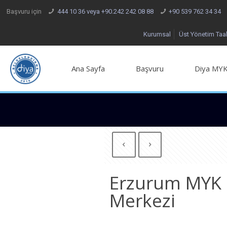
Başvuru için
444 10 36 veya +90.242 242 08 88
+90 539 762 34 34
Kurumsal
Üst Yönetim Ta
Ana Sayfa
Başvuru
Diya MYK
Erzurum MYK 
Merkezi