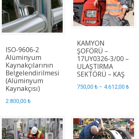
KAMYON
ISO-9606-2
ŞOFÖRÜ –
Alüminyum
17UY0326-3/00 –
Kaynakçılarının
ULAŞTIRMA
Belgelendirilmesi
SEKTÖRÜ – KAŞ
(Alüminyum
750,00
₺
–
4.612,00
₺
Kaynakçısı)
2.800,00
₺