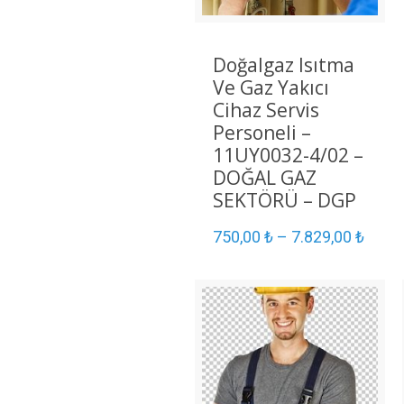
Doğalgaz Isıtma
Ve Gaz Yakıcı
Cihaz Servis
Personeli –
11UY0032-4/02 –
DOĞAL GAZ
SEKTÖRÜ – DGP
750,00
₺
–
7.829,00
₺