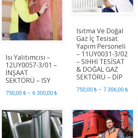
Isıtma Ve Doğal
Gaz İç Tesisat
Yapım Personeli
– 11UY0031-3/02
Isı Yalıtımcısı –
– SIHHİ TESİSAT
12UY0057-3/01 –
& DOĞAL GAZ
İNŞAAT
SEKTÖRÜ – DİP
SEKTÖRÜ – ISY
750,00
₺
–
7.306,00
₺
750,00
₺
–
6.300,00
₺