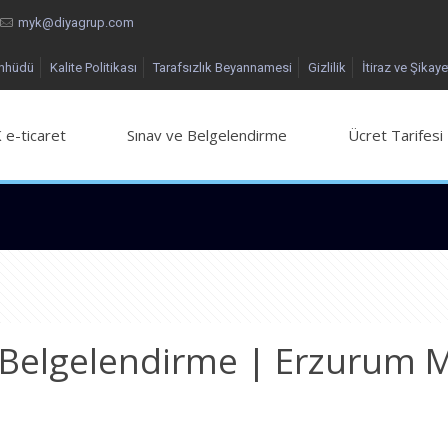
myk@diyagrup.com
ahhüdü
Kalite Politikası
Tarafsızlık Beyannamesi
Gizlilik
İtiraz ve Şikaye
 e-ticaret
Sınav ve Belgelendirme
Ücret Tarifesi
Belgelendirme | Erzurum M