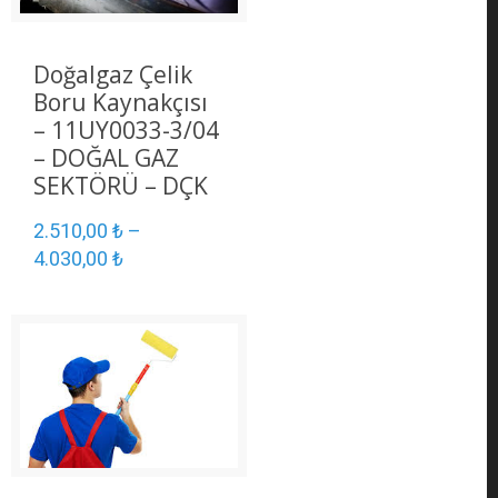
Doğalgaz Çelik
Boru Kaynakçısı
– 11UY0033-3/04
– DOĞAL GAZ
SEKTÖRÜ – DÇK
2.510,00
₺
–
4.030,00
₺