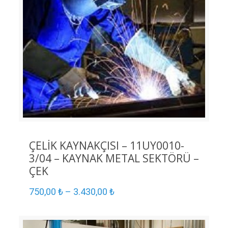
ÇELİK KAYNAKÇISI – 11UY0010-
3/04 – KAYNAK METAL SEKTÖRÜ –
ÇEK
750,00
₺
–
3.430,00
₺