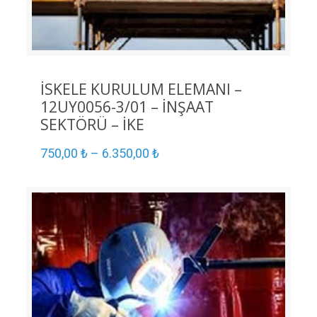
İSKELE KURULUM ELEMANI –
12UY0056-3/01 – İNŞAAT
SEKTÖRÜ – İKE
750,00
₺
–
6.350,00
₺