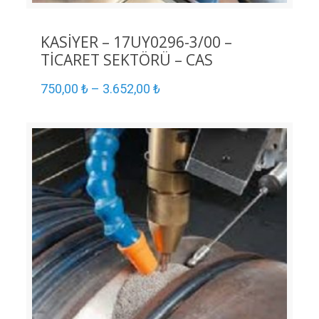
KASİYER – 17UY0296-3/00 –
TİCARET SEKTÖRÜ – CAS
750,00
₺
–
3.652,00
₺