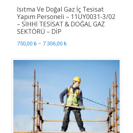
Isıtma Ve Doğal Gaz İç Tesisat
Yapım Personeli – 11UY0031-3/02
– SIHHİ TESİSAT & DOĞAL GAZ
SEKTÖRÜ – DİP
750,00
₺
–
7.306,00
₺