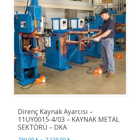
Direnç Kaynak Ayarcısı –
11UY0015-4/03 – KAYNAK METAL
SEKTÖRÜ – DKA
750,00
₺
–
7.135,00
₺