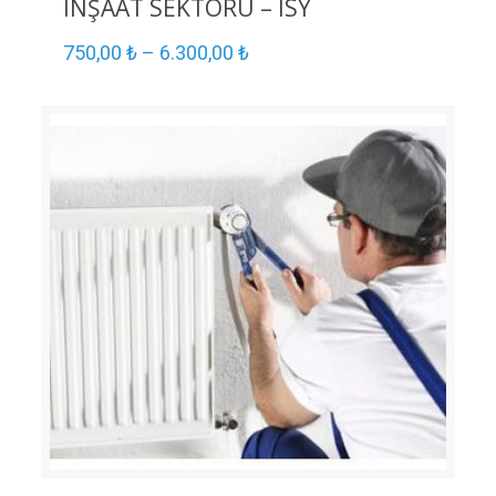
İNŞAAT SEKTÖRÜ – ISY
750,00
₺
–
6.300,00
₺