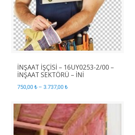
İNŞAAT İŞÇİSİ – 16UY0253-2/00 –
İNŞAAT SEKTÖRÜ – İNİ
750,00
₺
–
3.737,00
₺