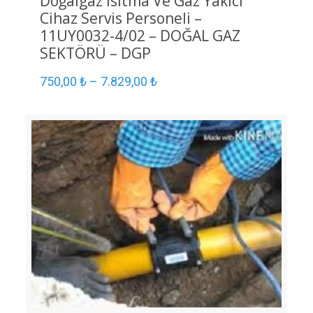
Doğalgaz Isıtma Ve Gaz Yakıcı
Cihaz Servis Personeli –
11UY0032-4/02 – DOĞAL GAZ
SEKTÖRÜ – DGP
750,00
₺
–
7.829,00
₺