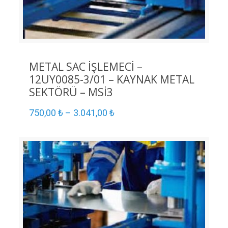
METAL SAC İŞLEMECİ –
12UY0085-3/01 – KAYNAK METAL
SEKTÖRÜ – MSİ3
750,00
₺
–
3.041,00
₺