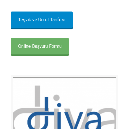
Teşvik ve Ücret Tarifesi
Online Başvuru Formu