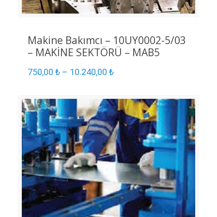
Makine Bakımcı – 10UY0002-5/03
– MAKİNE SEKTÖRÜ – MAB5
750,00
₺
–
10.240,00
₺