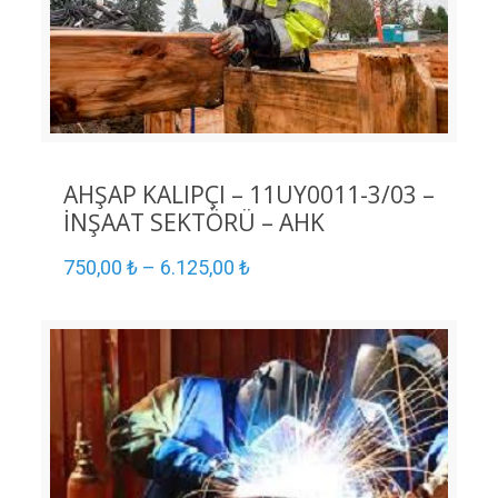
AHŞAP KALIPÇI – 11UY0011-3/03 –
İNŞAAT SEKTÖRÜ – AHK
750,00
₺
–
6.125,00
₺