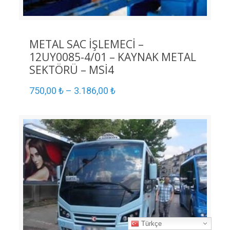
METAL SAC İŞLEMECİ –
12UY0085-4/01 – KAYNAK METAL
SEKTÖRÜ – MSİ4
750,00
₺
–
3.186,00
₺
Türkçe