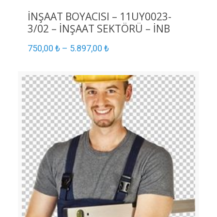
İNŞAAT BOYACISI – 11UY0023-
3/02 – İNŞAAT SEKTÖRÜ – İNB
750,00
₺
–
5.897,00
₺