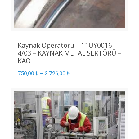
Kaynak Operatörü – 11UY0016-
4/03 – KAYNAK METAL SEKTÖRÜ –
KAO
750,00
₺
–
3.726,00
₺