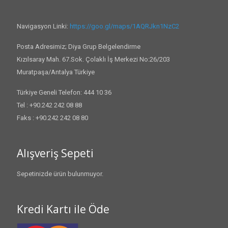
Navigasyon Linki:
https://goo.gl/maps/1AQRJkn1NzC2
Posta Adresimiz; Diya Grup Belgelendirme
Kızılsaray Mah. 67.Sok. Çolaklı İş Merkezi No:26/203
Muratpaşa/Antalya Türkiye
Türkiye Geneli Telefon: 444 10 36
Tel : +90.242 242 08 88
Faks : +90.242 242 08 80
Alışveriş Sepeti
Sepetinizde ürün bulunmuyor.
Kredi Kartı ile Öde