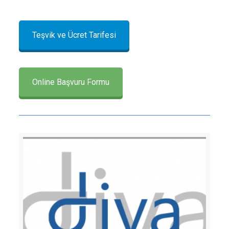
Teşvik ve Ücret Tarifesi
Online Başvuru Formu