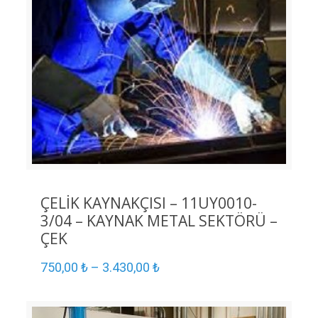
ÇELİK KAYNAKÇISI – 11UY0010-
3/04 – KAYNAK METAL SEKTÖRÜ –
ÇEK
750,00
₺
–
3.430,00
₺