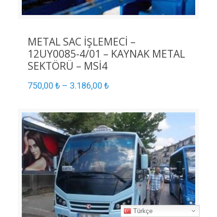
METAL SAC İŞLEMECİ –
12UY0085-4/01 – KAYNAK METAL
SEKTÖRÜ – MSİ4
750,00
₺
–
3.186,00
₺
Türkçe