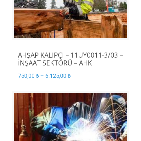
AHŞAP KALIPÇI – 11UY0011-3/03 –
İNŞAAT SEKTÖRÜ – AHK
750,00
₺
–
6.125,00
₺