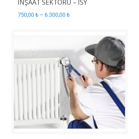
İNŞAAT SEKTÖRÜ – ISY
750,00
₺
–
6.300,00
₺