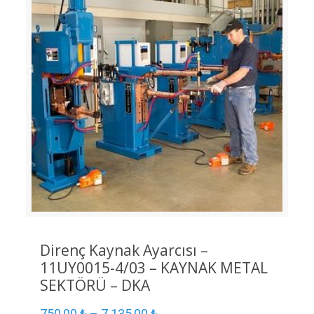
Direnç Kaynak Ayarcısı –
11UY0015-4/03 – KAYNAK METAL
SEKTÖRÜ – DKA
750,00
₺
–
7.135,00
₺