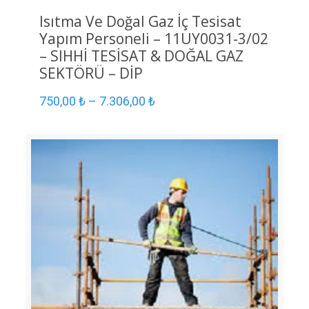
Isıtma Ve Doğal Gaz İç Tesisat
Yapım Personeli – 11UY0031-3/02
– SIHHİ TESİSAT & DOĞAL GAZ
SEKTÖRÜ – DİP
750,00
₺
–
7.306,00
₺