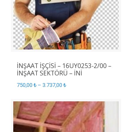
İNŞAAT İŞÇİSİ – 16UY0253-2/00 –
İNŞAAT SEKTÖRÜ – İNİ
750,00
₺
–
3.737,00
₺