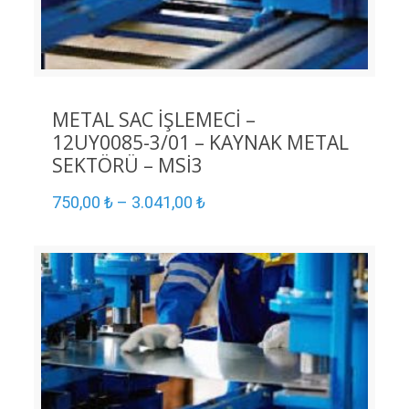
METAL SAC İŞLEMECİ –
12UY0085-3/01 – KAYNAK METAL
SEKTÖRÜ – MSİ3
750,00
₺
–
3.041,00
₺