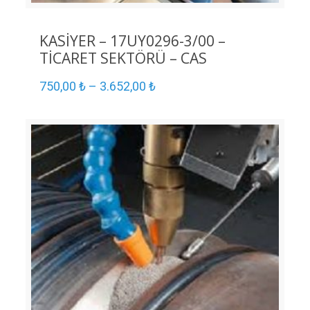
KASİYER – 17UY0296-3/00 –
TİCARET SEKTÖRÜ – CAS
750,00
₺
–
3.652,00
₺