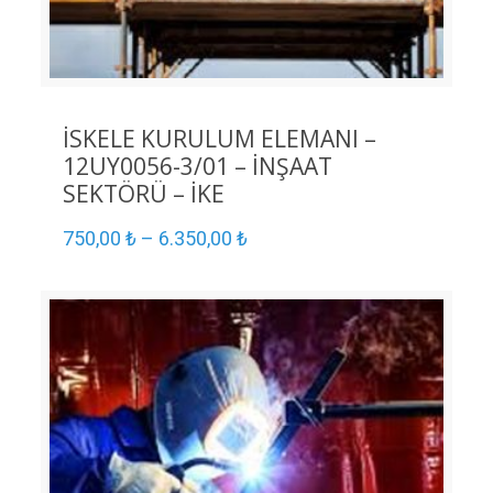
İSKELE KURULUM ELEMANI –
12UY0056-3/01 – İNŞAAT
SEKTÖRÜ – İKE
750,00
₺
–
6.350,00
₺