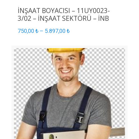
İNŞAAT BOYACISI – 11UY0023-
3/02 – İNŞAAT SEKTÖRÜ – İNB
750,00
₺
–
5.897,00
₺