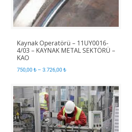
Kaynak Operatörü – 11UY0016-
4/03 – KAYNAK METAL SEKTÖRÜ –
KAO
750,00
₺
–
3.726,00
₺