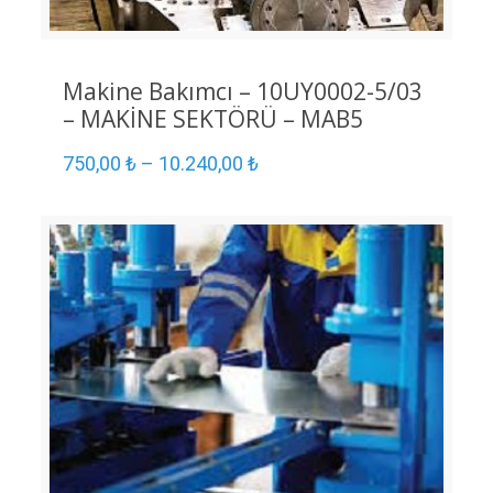
Makine Bakımcı – 10UY0002-5/03
– MAKİNE SEKTÖRÜ – MAB5
750,00
₺
–
10.240,00
₺