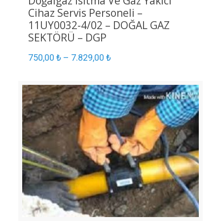
Doğalgaz Isıtma Ve Gaz Yakıcı
Cihaz Servis Personeli –
11UY0032-4/02 – DOĞAL GAZ
SEKTÖRÜ – DGP
750,00
₺
–
7.829,00
₺