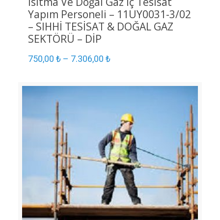
Isıtma Ve Doğal Gaz İç Tesisat
Yapım Personeli – 11UY0031-3/02
– SIHHİ TESİSAT & DOĞAL GAZ
SEKTÖRÜ – DİP
750,00
₺
–
7.306,00
₺