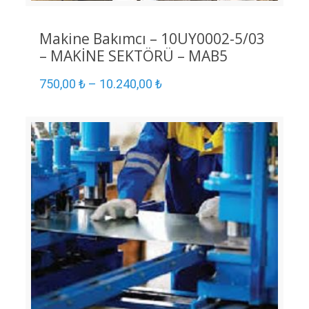
Makine Bakımcı – 10UY0002-5/03
– MAKİNE SEKTÖRÜ – MAB5
750,00
₺
–
10.240,00
₺