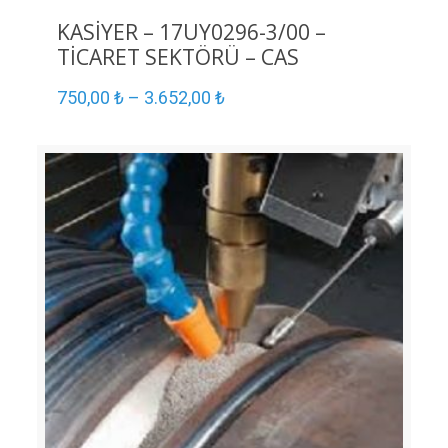
KASİYER – 17UY0296-3/00 –
TİCARET SEKTÖRÜ – CAS
750,00
₺
–
3.652,00
₺