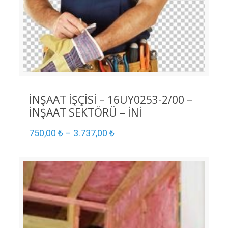
İNŞAAT İŞÇİSİ – 16UY0253-2/00 –
İNŞAAT SEKTÖRÜ – İNİ
750,00
₺
–
3.737,00
₺