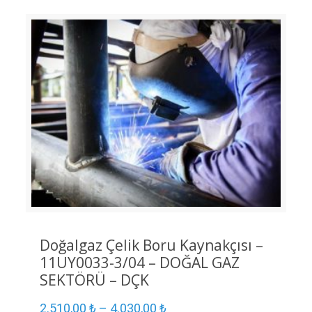
Doğalgaz Çelik Boru Kaynakçısı –
11UY0033-3/04 – DOĞAL GAZ
SEKTÖRÜ – DÇK
2.510,00
₺
–
4.030,00
₺