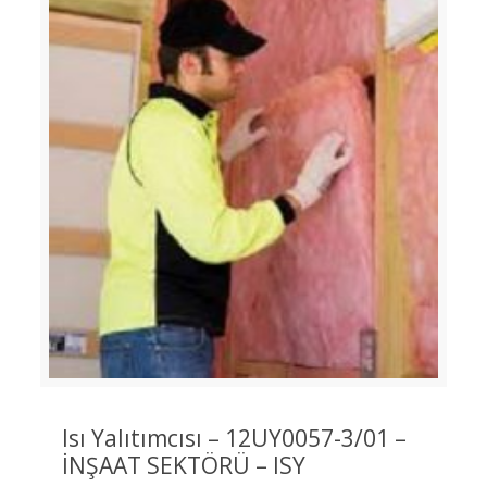
Isı Yalıtımcısı – 12UY0057-3/01 –
İNŞAAT SEKTÖRÜ – ISY