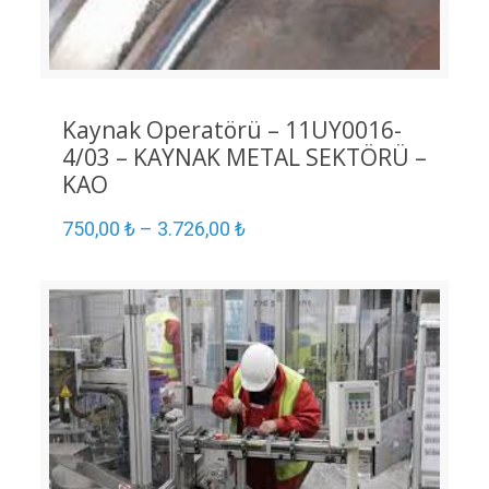
Kaynak Operatörü – 11UY0016-
4/03 – KAYNAK METAL SEKTÖRÜ –
KAO
750,00
₺
–
3.726,00
₺