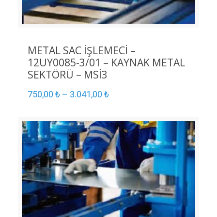
METAL SAC İŞLEMECİ –
12UY0085-3/01 – KAYNAK METAL
SEKTÖRÜ – MSİ3
750,00
₺
–
3.041,00
₺