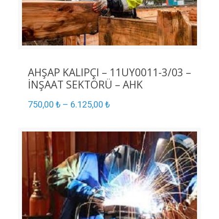
AHŞAP KALIPÇI – 11UY0011-3/03 –
İNŞAAT SEKTÖRÜ – AHK
750,00
₺
–
6.125,00
₺