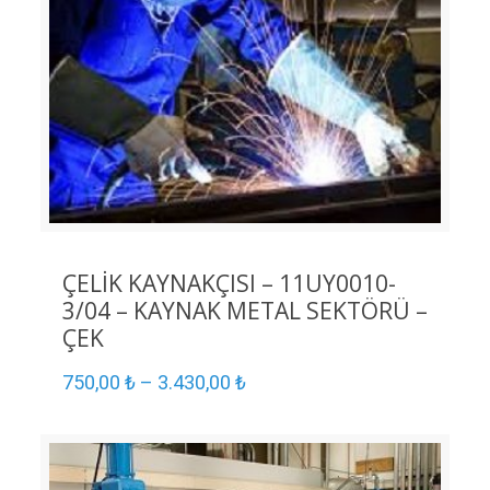
ÇELİK KAYNAKÇISI – 11UY0010-
3/04 – KAYNAK METAL SEKTÖRÜ –
ÇEK
750,00
₺
–
3.430,00
₺