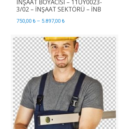
İNŞAAT BOYACISI – 11UY0023-
3/02 – İNŞAAT SEKTÖRÜ – İNB
750,00
₺
–
5.897,00
₺