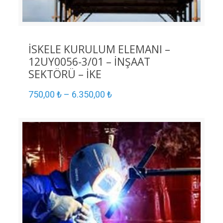
İSKELE KURULUM ELEMANI –
12UY0056-3/01 – İNŞAAT
SEKTÖRÜ – İKE
750,00
₺
–
6.350,00
₺