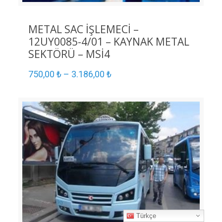
METAL SAC İŞLEMECİ –
12UY0085-4/01 – KAYNAK METAL
SEKTÖRÜ – MSİ4
750,00
₺
–
3.186,00
₺
Türkçe