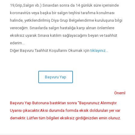
19,Grip,Salgın vb.) Sınavdan sonra da 14 günlük süre içerisinde
koronavirüs veya başka bir salgın teşhisi tarafıma konulması
halinde, yetkilendirilmiş Diya Grup Belgelendirme kuruluşuna bilgi
vereceğim. Sınavlarda salgın hastalığa karşı alınan önlemlere
eksiksiz uyarak Sınava katılım sağlayacağımı beyan ve taahhüt
ederim...
Diğer Başvuru Taahhüt Koşullarını Okumak için
tıklayınız...
Önemli Uyarı
Başvuru Yap Butonuna bastıktan sonra "Başvurunuz Alınmıştır
Uyarısı çıkacaktır.Aksi durumda formda eksik doldurulan yer var
demektir. Lütfen tüm bilgileri eksiksiz girdiğinizden emin olunuz.