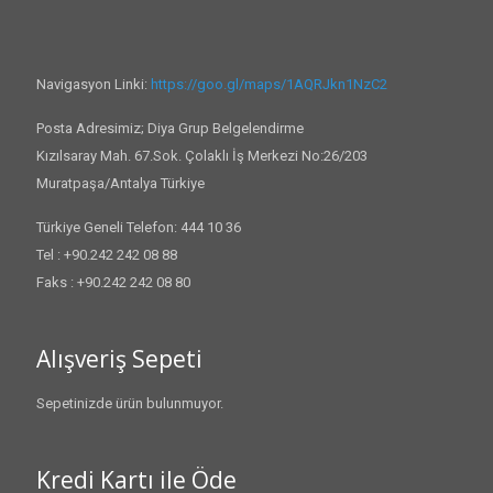
Navigasyon Linki:
https://goo.gl/maps/1AQRJkn1NzC2
Posta Adresimiz; Diya Grup Belgelendirme
Kızılsaray Mah. 67.Sok. Çolaklı İş Merkezi No:26/203
Muratpaşa/Antalya Türkiye
Türkiye Geneli Telefon: 444 10 36
Tel : +90.242 242 08 88
Faks : +90.242 242 08 80
Alışveriş Sepeti
Sepetinizde ürün bulunmuyor.
Kredi Kartı ile Öde