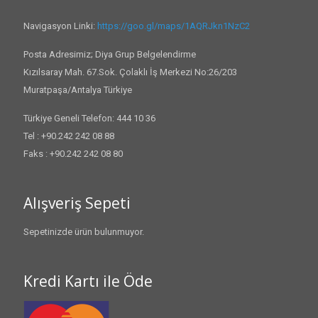
Navigasyon Linki:
https://goo.gl/maps/1AQRJkn1NzC2
Posta Adresimiz; Diya Grup Belgelendirme
Kızılsaray Mah. 67.Sok. Çolaklı İş Merkezi No:26/203
Muratpaşa/Antalya Türkiye
Türkiye Geneli Telefon: 444 10 36
Tel : +90.242 242 08 88
Faks : +90.242 242 08 80
Alışveriş Sepeti
Sepetinizde ürün bulunmuyor.
Kredi Kartı ile Öde