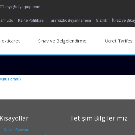
myk@diyagrup.com
aahhüdü
Kalite Politikası
Tarafsızlık Beyannamesi
Gizlilik
İtiraz ve Şika
 e-ticaret
Sınav ve Belgelendirme
Ücret Tarifesi
şvuru Formu)
Kısayollar
İletişim Bilgilerimiz
Online Başvuru