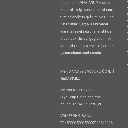
oluşturulan DİYA GRUP Mesleki
Yeterlilik Belgelendirme Bölümü,
tüm sektörlerin gelişimi ve Ulusal
Yeterlilikler Çerçevesini temel
alarak mesleki eğitim ile istihdam
arasındaki ilişkiyi güçlendirmek
amacıyla kalite ve verimlilik odaklı
çalışmalarını başlatmıştır.
MYK SINAV ve BAŞVURU ÜCRETİ
HESABIMIZ;
Dekont Kısa Ünvanı:
Diya Grup Belgelendirme
İth.İhr.San. ve Tic. Ltd. Şti.
VAKIFBANK IBAN ;
TR450001500158007313612116