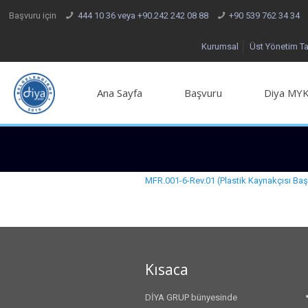
Başvuru için
444 10 36 veya +90.242 242 08 88
+90 539 762 34 34
Kurumsal
Üst Yönetim T
Ana Sayfa
Başvuru
Diya MYK
MFR.001-6-Rev.01 (Plastik Kaynakçısı Ba
Kısaca
DİYA GRUP bünyesinde