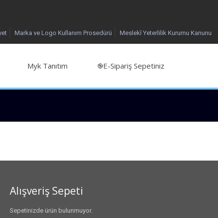
yet
Marka ve Logo Kullanım Prosedürü
Meslekî Yeterlilik Kurumu Kanunu
Myk Tanıtım
֎E-Sipariş Sepetiniz
Alışveriş Sepeti
Sepetinizde ürün bulunmuyor.