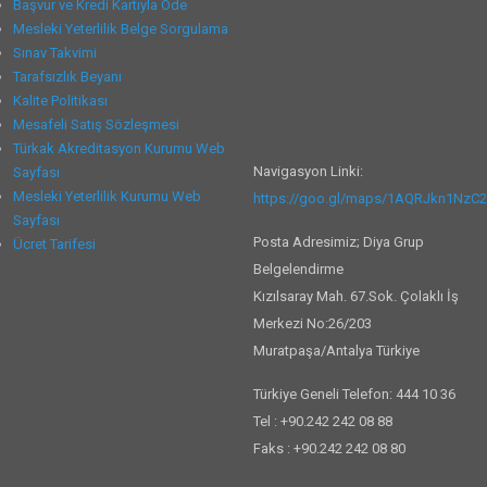
Başvur ve Kredi Kartıyla Öde
Mesleki Yeterlilik Belge Sorgulama
Sınav Takvimi
Tarafsızlık Beyanı
Kalite Politikası
Mesafeli Satış Sözleşmesi
Türkak Akreditasyon Kurumu Web
Navigasyon Linki:
Sayfası
Mesleki Yeterlilik Kurumu Web
https://goo.gl/maps/1AQRJkn1NzC
Sayfası
Posta Adresimiz; Diya Grup
Ücret Tarifesi
Belgelendirme
Kızılsaray Mah. 67.Sok. Çolaklı İş
Merkezi No:26/203
Muratpaşa/Antalya Türkiye
Türkiye Geneli Telefon: 444 10 36
Tel : +90.242 242 08 88
Faks : +90.242 242 08 80