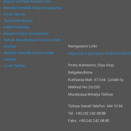
Başvur ve Kredi Kartıyla Öde
Mesleki Yeterlilik Belge Sorgulama
Sınav Takvimi
Tarafsızlık Beyanı
Kalite Politikası
Mesafeli Satış Sözleşmesi
Türkak Akreditasyon Kurumu Web
Navigasyon Linki:
Sayfası
Mesleki Yeterlilik Kurumu Web
https://goo.gl/maps/1AQRJkn1NzC
Sayfası
Posta Adresimiz; Diya Grup
Ücret Tarifesi
Belgelendirme
Kızılsaray Mah. 67.Sok. Çolaklı İş
Merkezi No:26/203
Muratpaşa/Antalya Türkiye
Türkiye Geneli Telefon: 444 10 36
Tel : +90.242 242 08 88
Faks : +90.242 242 08 80