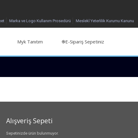
yet
Marka ve Logo Kullanım Prosedürü
Meslekî Yeterlilik Kurumu Kanunu
Myk Tanıtım
֎E-Sipariş Sepetiniz
Alışveriş Sepeti
Sepetinizde ürün bulunmuyor.