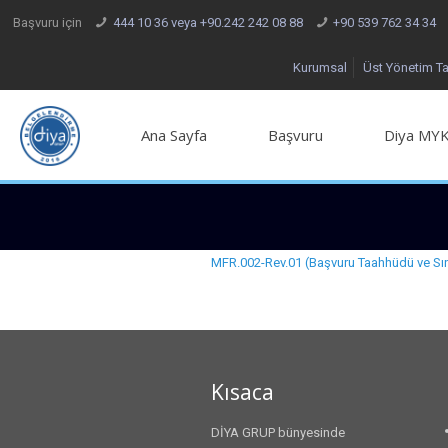
Başvuru için
444 10 36 veya +90.242 242 08 88
+90 539 762 34 34
Kurumsal
Üst Yönetim T
Ana Sayfa
Başvuru
Diya MYK
MFR.002-Rev.01 (Başvuru Taahhüdü ve Sın
Kısaca
DİYA GRUP bünyesinde