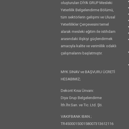
oluşturulan DİYA GRUP Mesleki
Yeterlilik Belgelendirme Bölümü,
tüm sektörlerin gelişimi ve Ulusal
Yeterlilikler Çerçevesini temel
alarak mesleki eğitim ile istihdam
arasındaki ilişkiyi güçlendirmek
amacıyla kalite ve verimlilik odaklı
çalışmalarını başlatmıştır.
MYK SINAV ve BAŞVURU ÜCRETİ
HESABIMIZ;
Dekont Kısa Ünvanı:
Diya Grup Belgelendirme
İth.İhr.San. ve Tic. Ltd. Şti.
VAKIFBANK IBAN ;
TR450001500158007313612116