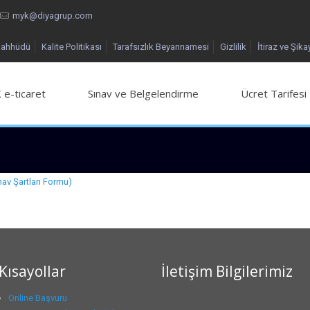
myk@diyagrup.com
aahhüdü
Kalite Politikası
Tarafsızlık Beyannamesi
Gizlilik
İtiraz ve Şika
 e-ticaret
Sınav ve Belgelendirme
Ücret Tarifesi
av Şartları Formu)
Kısayollar
İletişim Bilgilerimiz
Online Başvuru