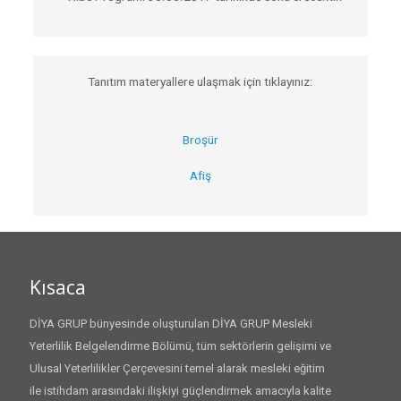
Tanıtım materyallere ulaşmak için tıklayınız:
Broşür
Afiş
Kısaca
DİYA GRUP bünyesinde oluşturulan DİYA GRUP Mesleki
Yeterlilik Belgelendirme Bölümü, tüm sektörlerin gelişimi ve
Ulusal Yeterlilikler Çerçevesini temel alarak mesleki eğitim
ile istihdam arasındaki ilişkiyi güçlendirmek amacıyla kalite