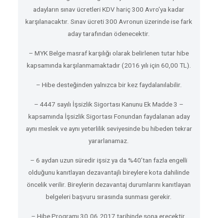
adayların sınav ücretleri KDV hariç 300 Avro’ya kadar
karşılanacaktır. Sınav ücreti 300 Avronun üzerinde ise fark
aday tarafından ödenecektir.
– MYK Belge masraf karşılığı olarak belirlenen tutar hibe
kapsamında karşılanmamaktadır (2016 yılı için 60,00 TL).
– Hibe desteğinden yalnızca bir kez faydalanılabilir.
– 4447 sayılı İşsizlik Sigortası Kanunu Ek Madde 3 –
kapsamında İşsizlik Sigortası Fonundan faydalanan aday
aynı meslek ve aynı yeterlilik seviyesinde bu hibeden tekrar
yararlanamaz.
– 6 aydan uzun süredir işsiz ya da %40’tan fazla engelli
olduğunu kanıtlayan dezavantajlı bireylere kota dahilinde
öncelik verilir. Bireylerin dezavantaj durumlarını kanıtlayan
belgeleri başvuru sırasında sunması gerekir.
– Hibe Programı 30.06.2017 tarihinde sona erecektir.