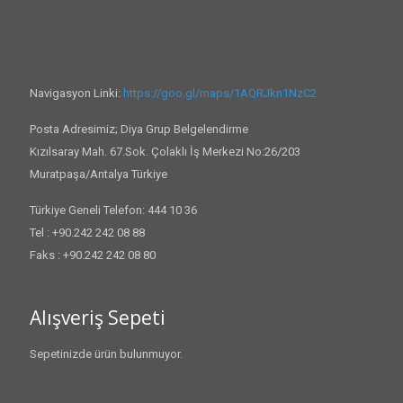
Navigasyon Linki:
https://goo.gl/maps/1AQRJkn1NzC2
Posta Adresimiz; Diya Grup Belgelendirme
Kızılsaray Mah. 67.Sok. Çolaklı İş Merkezi No:26/203
Muratpaşa/Antalya Türkiye
Türkiye Geneli Telefon: 444 10 36
Tel : +90.242 242 08 88
Faks : +90.242 242 08 80
Alışveriş Sepeti
Sepetinizde ürün bulunmuyor.