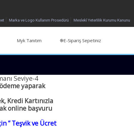
yet
Marka ve Logo Kullanım Prosedürü
Meslekî Yeterlilik Kurumu Kanunu
Myk Tanıtım
֎E-Sipariş Sepetiniz
anı Seviye-4
a ödeme yaparak
, Kredi Kartınızla
rak online başvuru
in ” Teşvik ve Ücret