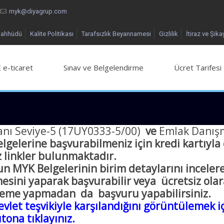
myk@diyagrup.com
aahhüdü
Kalite Politikası
Tarafsızlık Beyannamesi
Gizlilik
İtiraz ve Şika
 e-ticaret
Sınav ve Belgelendirme
Ücret Tarifesi
nı Seviye-5 (17UY0333-5/00)
ve
Emlak Danışm
lgelerine başvurabilmeniz için kredi kartıyl
 linkler bulunmaktadır.
n MYK Belgelerinin birim detaylarını incelerek
mesini yaparak başvurabilir veya ücretsiz ola
eme yapmadan da başvuru yapabilirsiniz.
let teşvikiyle karşılandığını görüntülemek iç
tona tıklayınız.