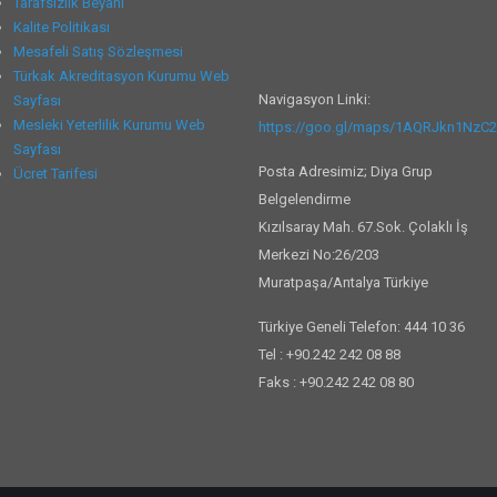
Tarafsızlık Beyanı
Kalite Politikası
Mesafeli Satış Sözleşmesi
Türkak Akreditasyon Kurumu Web
Navigasyon Linki:
Sayfası
Mesleki Yeterlilik Kurumu Web
https://goo.gl/maps/1AQRJkn1NzC
Sayfası
Posta Adresimiz; Diya Grup
Ücret Tarifesi
Belgelendirme
Kızılsaray Mah. 67.Sok. Çolaklı İş
Merkezi No:26/203
Muratpaşa/Antalya Türkiye
Türkiye Geneli Telefon: 444 10 36
Tel : +90.242 242 08 88
Faks : +90.242 242 08 80