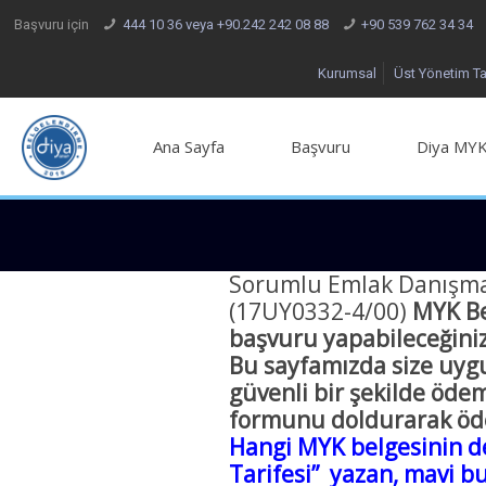
Başvuru için
444 10 36 veya +90.242 242 08 88
+90 539 762 34 34
Kurumsal
Üst Yönetim T
Ana Sayfa
Başvuru
Diya MYK
Sorumlu Emlak Danışma
(17UY0332-4/00)
MYK Be
başvuru yapabileceğiniz
Bu sayfamızda size uygu
güvenli bir şekilde öde
formunu doldurarak öd
Hangi MYK belgesinin dev
Tarifesi” yazan, mavi bu