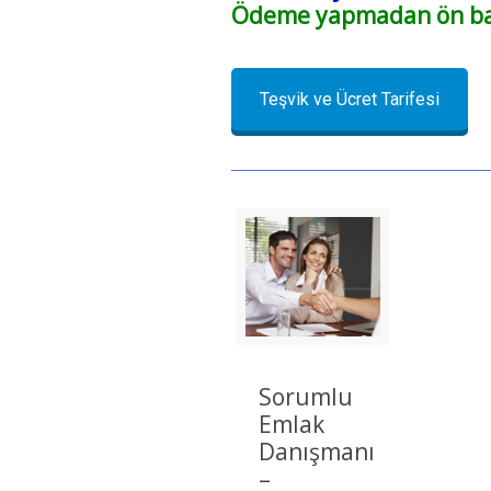
Ödeme yapmadan ön başv
Teşvik ve Ücret Tarifesi
Sorumlu
Emlak
Danışmanı
–