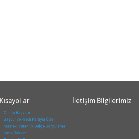
Kısayollar
İletişim Bilgilerimiz
Online Başvuru
Başvur ve Kredi Kartıyla Öde
Mesleki Yeterlilik Belge Sorgulama
Sınav Takvimi