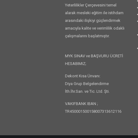
Yeterlilikler Çerçevesini temel
alarak mesleki eğitim ile istihdam
arasındaki ilişkiyi güçlendirmek
amacıyla kalite ve verimlilik odaklı
çalışmalarını başlatmıştır.
MYK SINAV ve BAŞVURU ÜCRETİ
HESABIMIZ;
Dekont Kısa Ünvanı:
Diya Grup Belgelendirme
İth.İhr.San. ve Tic. Ltd. Şti.
VAKIFBANK IBAN ;
TR450001500158007313612116