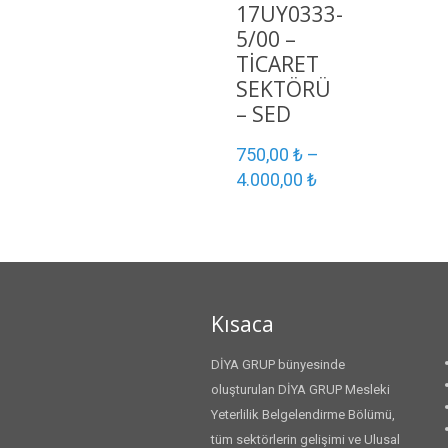
17UY0333-
5/00 –
TİCARET
SEKTÖRÜ
– SED
750,00
₺
–
4.000,00
₺
Kısaca
DİYA GRUP bünyesinde
oluşturulan DİYA GRUP Mesleki
Yeterlilik Belgelendirme Bölümü,
tüm sektörlerin gelişimi ve Ulusal