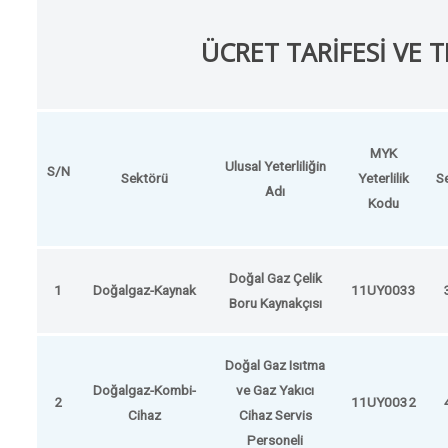
ÜCRET TARİFESİ VE 
MYK
Ulusal Yeterliliğin
S/N
Sektörü
Yeterlilik
S
Adı
Kodu
Doğal Gaz Çelik
1
Doğalgaz-Kaynak
11UY0033
Boru Kaynakçısı
Doğal Gaz Isıtma
Doğalgaz-Kombi-
ve Gaz Yakıcı
2
11UY0032
Cihaz
Cihaz Servis
Personeli