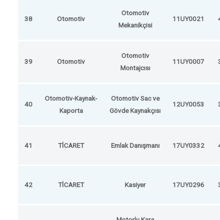
Otomotiv
38
Otomotiv
11UY0021
Mekanikçisi
Otomotiv
39
Otomotiv
11UY0007
Montajcısı
Otomotiv-Kaynak-
Otomotiv Sac ve
40
12UY0053
Kaporta
Gövde Kaynakçısı
41
TİCARET
Emlak Danışmanı
17UY0332
42
TİCARET
Kasiyer
17UY0296
Motorlu Kara