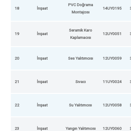
PVC Doğrama
18
İnşaat
14UY0195
Montajcısı
Seramik Karo
19
İnşaat
12UY0051
Kaplamacısı
20
İnşaat
Ses Yalıtımcısı
12UY0059
21
İnşaat
Sıvacı
11UY0024
22
İnşaat
Su Yalıtımcısı
12UY0058
23
İnşaat
Yangın Yalıtımcısı
12UY0060