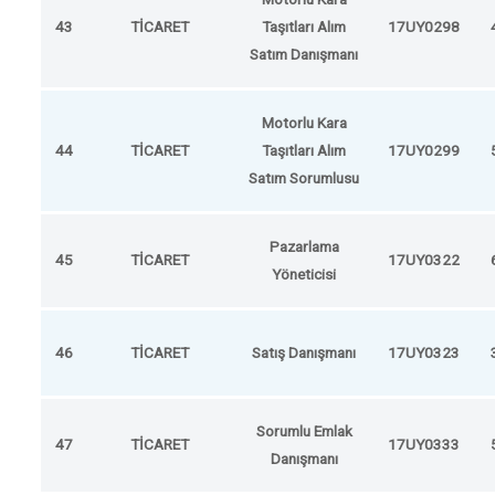
43
TİCARET
Taşıtları Alım
17UY0298
Satım Danışmanı
Motorlu Kara
44
TİCARET
Taşıtları Alım
17UY0299
Satım Sorumlusu
Pazarlama
45
TİCARET
17UY0322
Yöneticisi
46
TİCARET
Satış Danışmanı
17UY0323
Sorumlu Emlak
47
TİCARET
17UY0333
Danışmanı