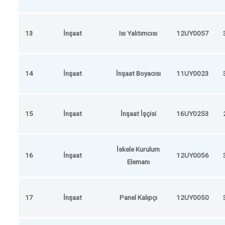
13
İnşaat
Isı Yalıtımcısı
12UY0057
14
İnşaat
İnşaat Boyacısı
11UY0023
15
İnşaat
İnşaat İşçisi
16UY0253
İskele Kurulum
16
İnşaat
12UY0056
Elemanı
17
İnşaat
Panel Kalıpçı
12UY0050