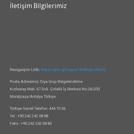
İletişim Bilgilerimiz
Navigasyon Linki:
https://goo.gl/maps/1AQRJkn1NzC2
Posta Adresimiz; Diya Grup Belgelendirme
Kızılsaray Mah. 67.Sok. Çolaklı İş Merkezi No:26/203
Muratpaşa/Antalya Türkiye
Türkiye Geneli Telefon: 444 10 36
Tel : +90.242 242 08 88
Faks : +90.242 242 08 80