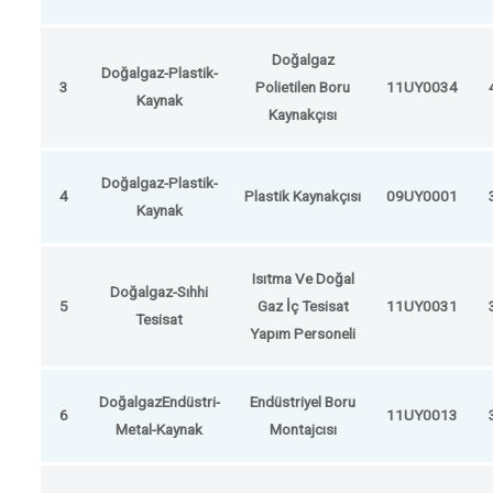
Doğalgaz
Doğalgaz-Plastik-
3
Polietilen Boru
11UY0034
Kaynak
Kaynakçısı
Doğalgaz-Plastik-
4
Plastik Kaynakçısı
09UY0001
Kaynak
Isıtma Ve Doğal
Doğalgaz-Sıhhi
5
Gaz İç Tesisat
11UY0031
Tesisat
Yapım Personeli
DoğalgazEndüstri-
Endüstriyel Boru
6
11UY0013
Metal-Kaynak
Montajcısı