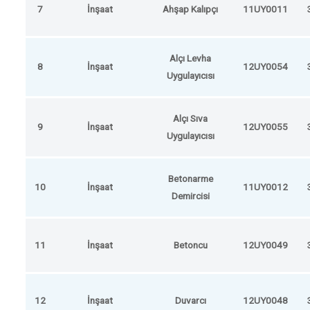
7
İnşaat
Ahşap Kalıpçı
11UY0011
Alçı Levha
8
İnşaat
12UY0054
Uygulayıcısı
Alçı Sıva
9
İnşaat
12UY0055
Uygulayıcısı
Betonarme
10
İnşaat
11UY0012
Demircisi
11
İnşaat
Betoncu
12UY0049
12
İnşaat
Duvarcı
12UY0048