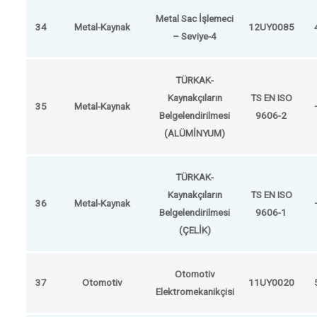
Metal Sac İşlemeci
34
Metal-Kaynak
12UY0085
– Seviye-4
TÜRKAK-
Kaynakçıların
TS EN ISO
35
Metal-Kaynak
Belgelendirilmesi
9606-2
(ALÜMİNYUM)
TÜRKAK-
Kaynakçıların
TS EN ISO
36
Metal-Kaynak
Belgelendirilmesi
9606-1
(ÇELİK)
Otomotiv
37
Otomotiv
11UY0020
Elektromekanikçisi