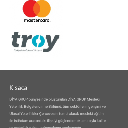
Kısaca
DİYA GRUP bünyesinde oluşturulan DİYA GRUP Mesleki
Yeterlilik Belgelendirme Bölümü, tüm sektörlerin gelişimi ve
Ulusal Yeterlilikler Çerçevesini temel alarak mesleki eğitim
ile istihdam arasındaki ilişkiyi güçlendirmek amacıyla kalite
ve verimlilik odaklı çalışmalarını başlatmıştır.