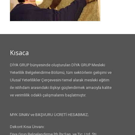
Kısaca
DİYA GRUP bünyesinde oluşturulan DİYA GRUP Mesleki
Yeterlilik Belgelendirme Bölümü, tüm sektörlerin gelişimi ve
Ulusal Yeterlilikler Çerçevesini temel alarak mesleki eğitim
ile istihdam arasındaki ilişkiyi güçlendirmek amacıyla kalite
ve verimlilik odaklı çalışmalarını başlatmıştır.
MYK SINAV ve BAŞVURU ÜCRETİ HESABIMIZ;
Dekont Kısa Ünvanı:
Diya Grup Belgelendirme İth.İhr.San. ve Tic. Ltd. Şti.