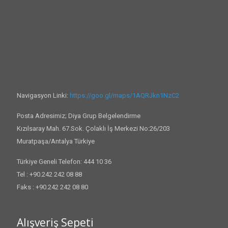
Navigasyon Linki:
https://goo.gl/maps/1AQRJkn1NzC2
Posta Adresimiz; Diya Grup Belgelendirme
Kızılsaray Mah. 67.Sok. Çolaklı İş Merkezi No:26/203
Muratpaşa/Antalya Türkiye
Türkiye Geneli Telefon: 444 10 36
Tel : +90.242 242 08 88
Faks : +90.242 242 08 80
Alışveriş Sepeti