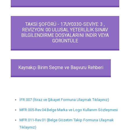
TAKSİ ŞOFÖRÜ - 17UY0330-SEVİYE: 3 ,
REVİZYON: 00 ULUSAL YETERLİLİK SINAV
BİLGİLENDİRME DOSYALARINI İNDİR VEYA
GÖRÜNTÜLE
Kaynakçı Birim Seçme ve Başvuru Rehberi
İFR.007 (İtiraz ve Şikayet Formuna Ulaşmak Tıklayınız)
MFR.005-Rev.04 Belge Marka ve Logo Kullanım Sözleşmesi
MFR.011-Rev.01 (Belge Gözetim Takip Formuna
Ulaşmak
Tıklayınız
)