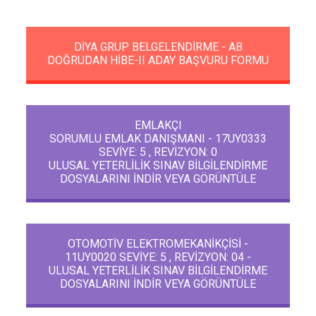
DİYA GRUP BELGELENDİRME - AB
DOĞRUDAN HİBE-II ADAY BAŞVURU FORMU
EMLAKÇI
SORUMLU EMLAK DANIŞMANI - 17UY0333
SEVİYE: 5 , REVİZYON: 0
ULUSAL YETERLİLİK SINAV BİLGİLENDİRME
DOSYALARINI İNDİR VEYA GÖRÜNTÜLE
OTOMOTİV ELEKTROMEKANİKÇİSİ -
11UY0020 SEVİYE: 5 , REVİZYON: 04 -
ULUSAL YETERLİLİK SINAV BİLGİLENDİRME
DOSYALARINI İNDİR VEYA GÖRÜNTÜLE